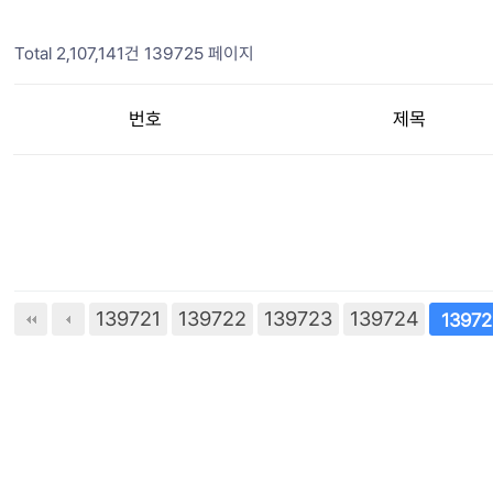
Total 2,107,141건
139725 페이지
번호
제목
139721
139722
139723
139724
다음
맨끝
13972