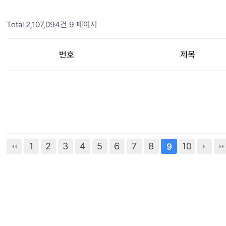
Total 2,107,094건
9 페이지
번호
제목
1
2
3
4
5
6
7
8
10
9