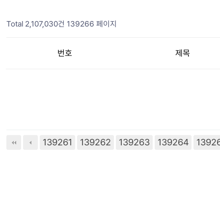
Total 2,107,030건
139266 페이지
번호
제목
139261
139262
139263
139264
다음
1392
맨끝