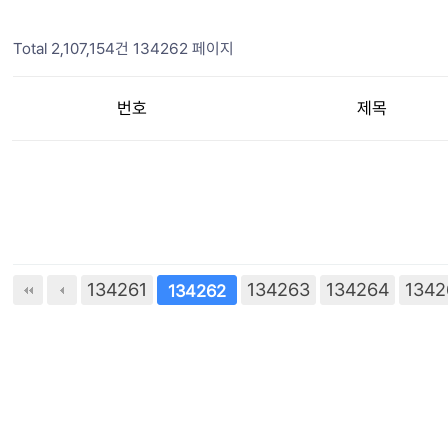
Total 2,107,154건
134262 페이지
번호
제목
134261
134263
134264
다음
맨끝
1342
134262