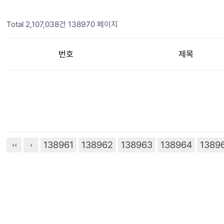
Total 2,107,038건
138970 페이지
번호
제목
138961
138962
138963
138964
다음
1389
맨끝