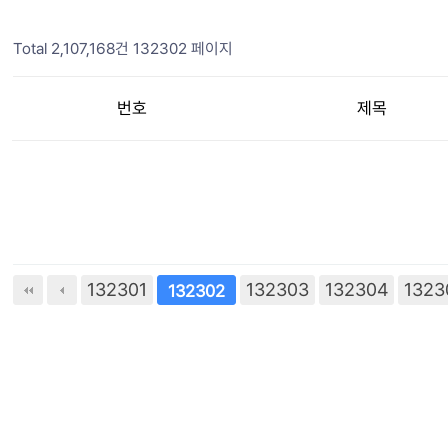
Total 2,107,168건
132302 페이지
번호
제목
132301
132303
132304
다음
맨끝
1323
132302